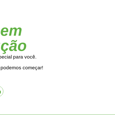
 em
ução
pecial para você.
á podemos começar!