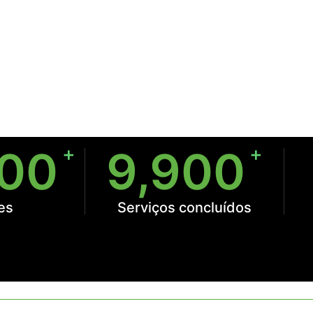
Prepare-se para revolu
negócio!
+
+
000
9,900
es
Serviços concluídos