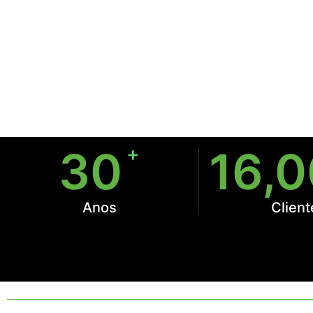
+
30
16,
Anos
Client