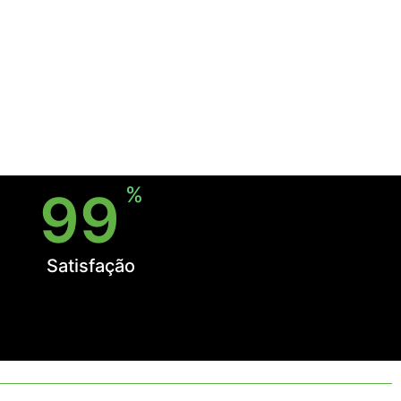
cionar seu
%
99
Satisfação