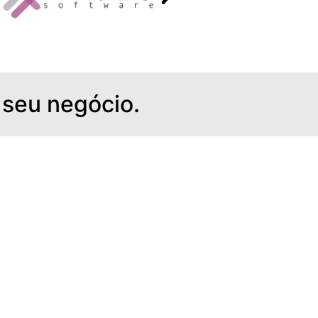
 seu negócio.
erece
ia e
ntes vistos.