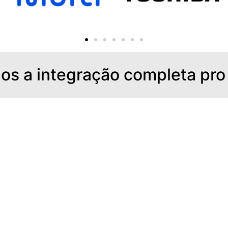
os a integração completa pro
O sistema ZetaWeb of
conectividade, eficiênc
personalização nunca a